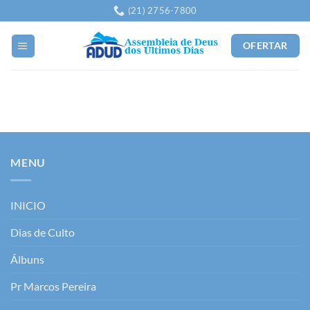
Skip
(21) 2756-7800
to
content
OFERTAR
MENU
INICIO
Dias de Culto
Álbuns
Pr Marcos Pereira