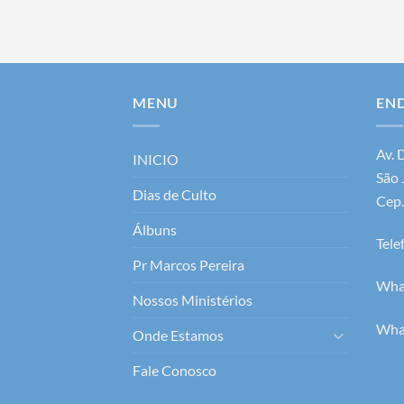
MENU
EN
Av. 
INICIO
São 
Dias de Culto
Cep
Álbuns
Tele
Pr Marcos Pereira
Wha
Nossos Ministérios
Wha
Onde Estamos
Fale Conosco