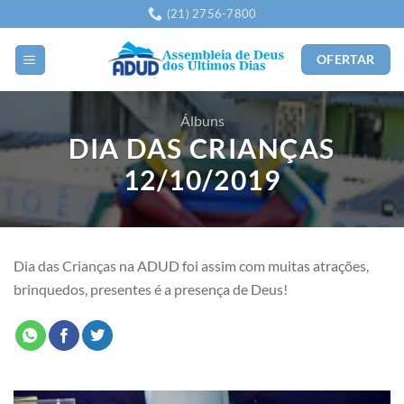
Skip
(21) 2756-7800
to
content
OFERTAR
Álbuns
DIA DAS CRIANÇAS
12/10/2019
Dia das Crianças na ADUD foi assim com muitas atrações,
brinquedos, presentes é a presença de Deus!