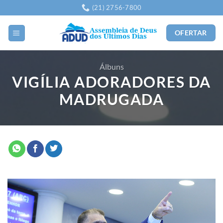
Skip
(21) 2756-7800
to
content
OFERTAR
Álbuns
VIGÍLIA ADORADORES DA
MADRUGADA